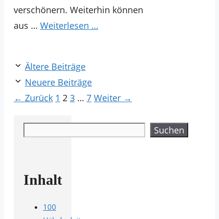
verschönern. Weiterhin können
aus …
Weiterlesen …
Ältere Beiträge
Neuere Beiträge
Seite
Seite
Seite
Seite
←
Zurück
1
2
3
…
7
Weiter
→
Suchen
Suchen
Inhalt
100