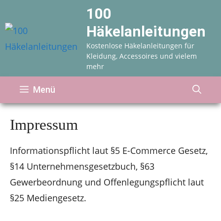
Zum
100
Inhalt
Häkelanleitungen
springen
Kostenlose Häkelanleitungen für
Kleidung, Accessoires und vielem
mehr
Menü
Impressum
Informationspflicht laut §5 E-Commerce Gesetz,
§14 Unternehmensgesetzbuch, §63
Gewerbeordnung und Offenlegungspflicht laut
§25 Mediengesetz.